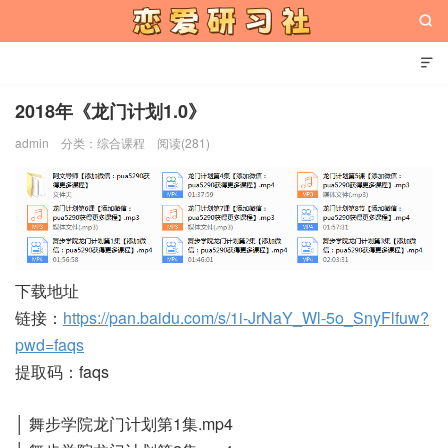


2018年《龙门计划1.0》
admin
分类：
综合课程
阅读(281)
恋爱研习社
下载地址
链接：
https://pan.baidu.com/s/1i-JrNaY_Wl-5o_SnyFlfuw?
pwd=faqs
提取码：faqs
│ 舞步学院龙门计划第1集.mp4