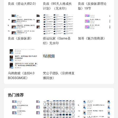
良叔《搭讪大师2.0》
良叔《90天人格成长
良叔《反操纵课理论
计划》（无水印）
版》19节
良叔《反操纵课》
搭讪玩家《Game圣
旭哥《魅力情商课》
经》无水印
乌鸦救赎《连招4.0
梵公子团队《宗师傅直
BOSSGMGE》
播回放》
热门推荐