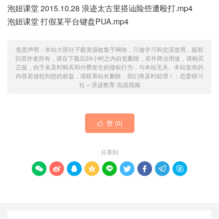
泡妞课堂 2015.10.28 浪迹太古里搭讪险些遭殴打.mp4
泡妞课堂 打假某平台键盘PUA.mp4
免责声明：本站大部分下载资源收集于网络，只做学习和交流使用，版权
归原作者所有，请在下载后24小时之内自觉删除，若作商业用途，请购买
正版，由于未及时购买和付费发生的侵权行为，与本站无关。本站发布的
内容若侵犯到您的权益，请联系站长删除，我们将及时处理！：
恋爱研习
社
»
浪迹教育-实战视频
赞 (
0
)

分享到








