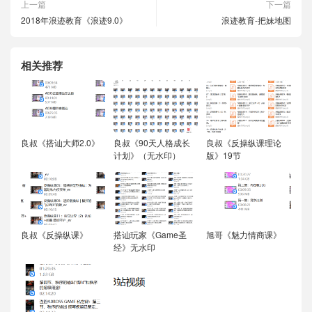
上一篇
下一篇
2018年浪迹教育《浪迹9.0》
浪迹教育-把妹地图
相关推荐
良叔《搭讪大师2.0》
良叔《90天人格成长
良叔《反操纵课理论
计划》（无水印）
版》19节
良叔《反操纵课》
搭讪玩家《Game圣
旭哥《魅力情商课》
经》无水印