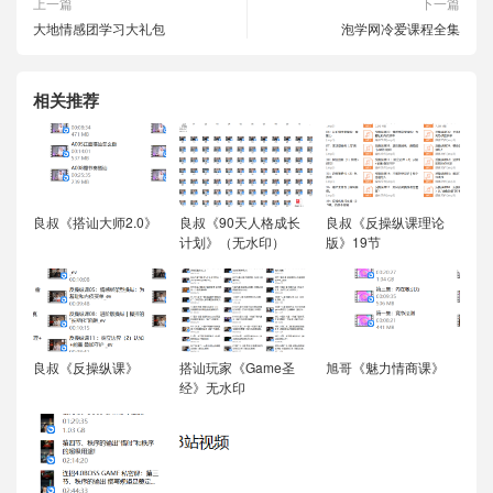
上一篇
下一篇
大地情感团学习大礼包
泡学网冷爱课程全集
相关推荐
良叔《搭讪大师2.0》
良叔《90天人格成长
良叔《反操纵课理论
计划》（无水印）
版》19节
良叔《反操纵课》
搭讪玩家《Game圣
旭哥《魅力情商课》
经》无水印