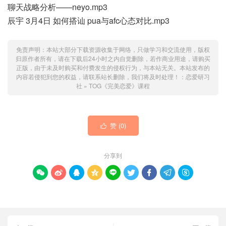
聊天战略分析——neyo.mp3
辰宇 3月4日 如何搭讪 pua与afc心态对比.mp3
免责声明：本站大部分下载资源收集于网络，只做学习和交流使用，版权
归原作者所有，请在下载后24小时之内自觉删除，若作商业用途，请购买
正版，由于未及时购买和付费发生的侵权行为，与本站无关。本站发布的
内容若侵犯到您的权益，请联系站长删除，我们将及时处理！：
恋爱研习
社
»
TOG《完美恋爱》课程
赞 (
0
)

分享到








