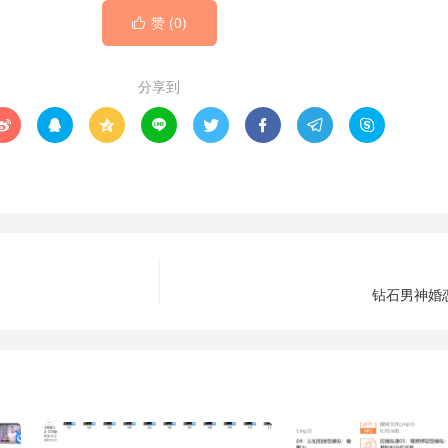
赞 (
0
)

分享到








钻石男神婚