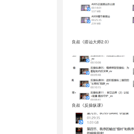
良叔《搭讪大师2.0》
良叔《反操纵课》