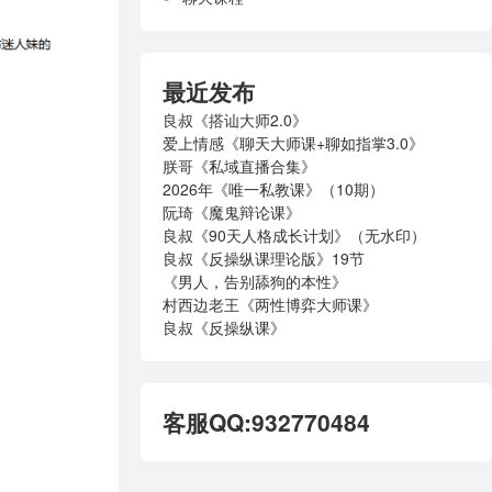
最近发布
良叔《搭讪大师2.0》
爱上情感《聊天大师课+聊如指掌3.0》
朕哥《私域直播合集》
2026年《唯一私教课》（10期）
阮琦《魔鬼辩论课》
良叔《90天人格成长计划》（无水印）
良叔《反操纵课理论版》19节
《男人，告别舔狗的本性》
村西边老王《两性博弈大师课》
良叔《反操纵课》
客服QQ:932770484