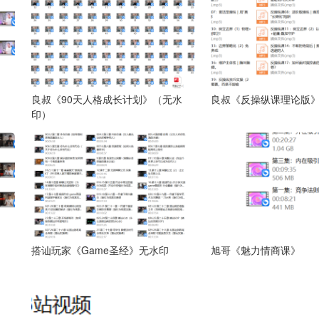
良叔《90天人格成长计划》（无水
良叔《反操纵课理论版》
印）
搭讪玩家《Game圣经》无水印
旭哥《魅力情商课》