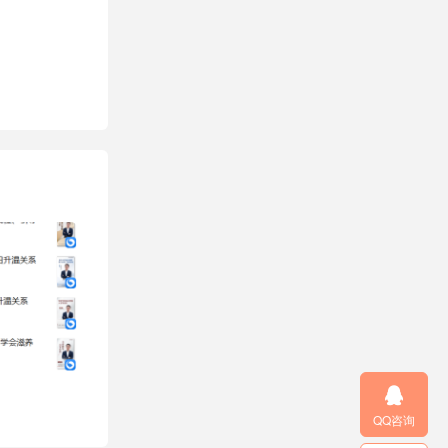

QQ咨询