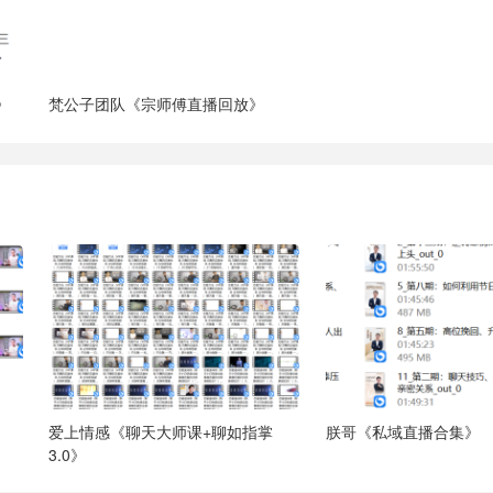
》
梵公子团队《宗师傅直播回放》
爱上情感《聊天大师课+聊如指掌
朕哥《私域直播合集》
3.0》