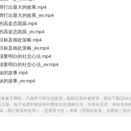
子弹打出最大的效果.mp4
弹打出最大的效果_ev.mp4
的高姿态跪舔.mp4
的高姿态跪舔_ev.mp4
目标及相处策略.mp4
目标及相处策略_ev.mp4
必须要明白的社交心法.mp4
须要明白的社交心法_ev.mp4
妹的故事.mp4
的故事_ev.mp4
源收集于网络，只做学习和交流使用，版权归原作者所有，请在下载后24
买正版，由于未及时购买和付费发生的侵权行为，与本站无关。本站发布
除，我们将及时处理！：
恋爱研习社
»
承情《俘获白富美：全网第一高分