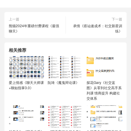
上一篇
下一篇
熊猫2024年重磅付费课程《最强
承情《搭讪速成术：社交新星训
聊天》
练》
相关推荐
爱上情感《聊天大师课
阮琦《魔鬼辩论课》
探花Gary《社交蓝
+聊如指掌3.0》
图》从零到社交高手系
列课 情商提升 构建社
交体系