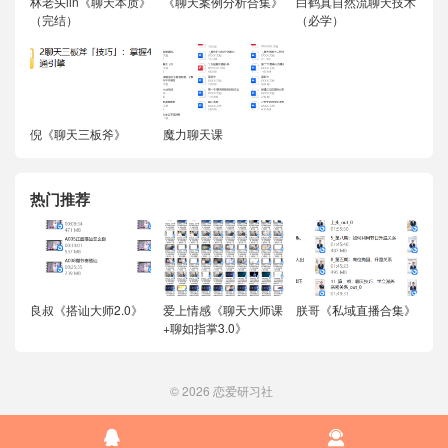
林老头lin《聊天本质》
《聊天案例分析合集》
白鹤真自然流聊天技术
（完结）
（必学）
倪《聊天三板斧》
魔力聊天课
热门推荐
良叔《搭讪大师2.0》
爱上情感《聊天大师课
朕哥《私域直播合集》
+聊如指掌3.0》
© 2026
恋爱研习社

