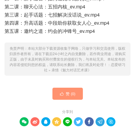
第二课：聊天心法：五招内核_ev.mp4
第三课：起手话题：七招解决没话说_ev.mp4
第四课：升高话题：中段助你获取女人心_ev.mp4
第五课：邀约之道：约会的冲锋号_ev.mp4
免责声明：本站大部分下载资源收集于网络，只做学习和交流使用，版权
归原作者所有，请在下载后24小时之内自觉删除，若作商业用途，请购买
正版，由于未及时购买和付费发生的侵权行为，与本站无关。本站发布的
内容若侵犯到您的权益，请联系站长删除，我们将及时处理！：
恋爱研习
社
»
承情《魅力对话艺术课》
赞 (
0
)

分享到








