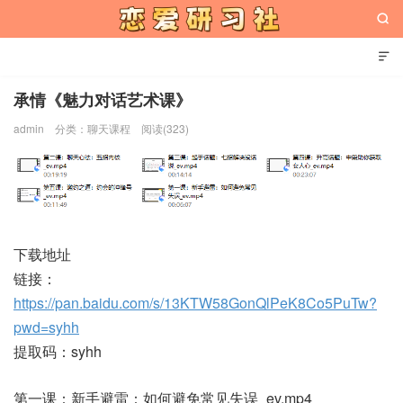


承情《魅力对话艺术课》
admin
分类：
聊天课程
阅读(323)
恋爱研习社
下载地址
链接：
https://pan.baidu.com/s/13KTW58GonQlPeK8Co5PuTw?
pwd=syhh
提取码：syhh
第一课：新手避雷：如何避免常见失误_ev.mp4