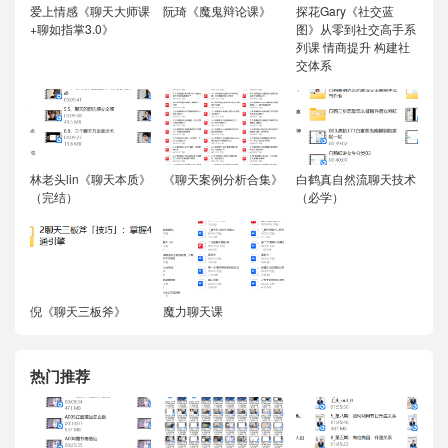
爱上情感《聊天大师课
阮琦《魔鬼辩论课》
探花Gary《社交蓝
+聊如指掌3.0》
图》从零到社交高手系
列课 情商提升 构建社
交体系
林老头lin《聊天本质》
《聊天案例分析合集》
白鹤真自然流聊天技术
（完结）
（必学）
倪《聊天三板斧》
魔力聊天课
热门推荐