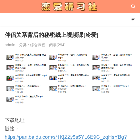


伴侣关系背后的秘密线上视频课[冷爱]
admin
分类：
综合课程
阅读(294)
恋爱研习社
下载地址
链接：
https://pan.baidu.com/s/1KjZZy5s5YL6E9C_zqHsYBg?