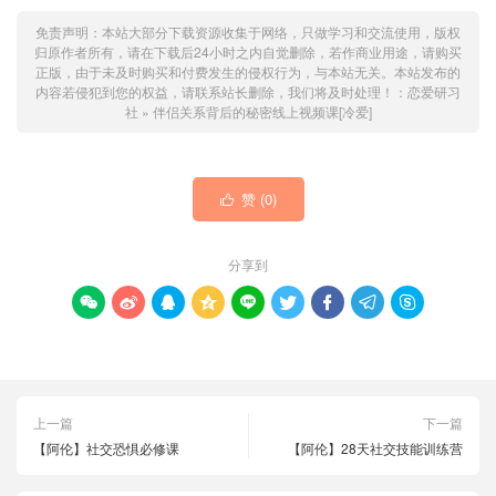
免责声明：本站大部分下载资源收集于网络，只做学习和交流使用，版权
归原作者所有，请在下载后24小时之内自觉删除，若作商业用途，请购买
正版，由于未及时购买和付费发生的侵权行为，与本站无关。本站发布的
内容若侵犯到您的权益，请联系站长删除，我们将及时处理！：
恋爱研习
社
»
伴侣关系背后的秘密线上视频课[冷爱]
赞 (
0
)

分享到









上一篇
下一篇
【阿伦】社交恐惧必修课
【阿伦】28天社交技能训练营