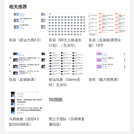
相关推荐
良叔《搭讪大师2.0》
良叔《90天人格成长
良叔《反操纵课理论
计划》（无水印）
版》19节
良叔《反操纵课》
搭讪玩家《Game圣
旭哥《魅力情商课》
经》无水印
乌鸦救赎《连招4.0
梵公子团队《宗师傅直
BOSSGMGE》
播回放》