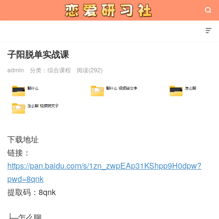


子阳脱单实战课
admin
分类：
综合课程
阅读(292)
恋爱研习社
下载地址
链接：
https://pan.baidu.com/s/1zn_zwpEAp31KShpp9H0dpw?
pwd=8qnk
提取码：8qnk
├─怎么聊