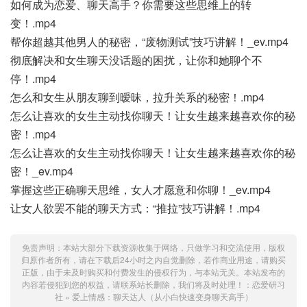
如何成为恋爱、聊天高手？你需要这些思维上的转
变！.mp4
帮你超越其他男人的秘密，“废物测试”技巧讲解！_ev.mp4
彻底解决和女生聊天没话题的困扰，让你和她聊个不
停！.mp4
怎么和女生从朋友聊到暧昧，拉升关系的秘密！.mp4
怎么让喜欢的女生主动找你聊天！让女生越来越喜欢你的秘
密！.mp4
怎么让喜欢的女生主动找你聊天！让女生越来越喜欢你的秘
密！_ev.mp4
掌握这些正确聊天思维，女人才愿意和你聊！_ev.mp4
让女人欲罢不能的聊天方式：“推拉”技巧讲解！.mp4
免责声明：本站大部分下载资源收集于网络，只做学习和交流使用，版权
归原作者所有，请在下载后24小时之内自觉删除，若作商业用途，请购买
正版，由于未及时购买和付费发生的侵权行为，与本站无关。本站发布的
内容若侵犯到您的权益，请联系站长删除，我们将及时处理！：
恋爱研习
社
»
爱上情感：聊天达人（从小白快速变身聊天高手）