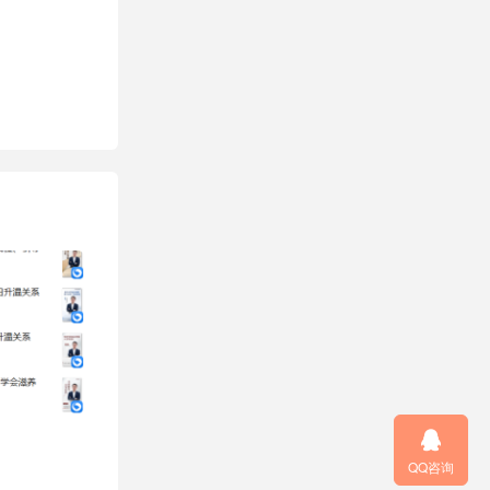

QQ咨询