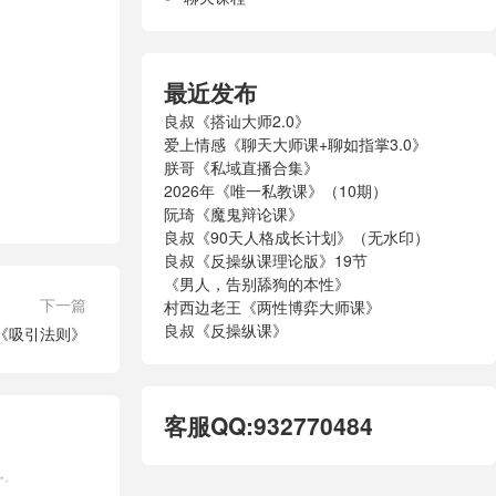
最近发布
良叔《搭讪大师2.0》
爱上情感《聊天大师课+聊如指掌3.0》
朕哥《私域直播合集》
2026年《唯一私教课》（10期）
阮琦《魔鬼辩论课》
良叔《90天人格成长计划》（无水印）
良叔《反操纵课理论版》19节
《男人，告别舔狗的本性》
下一篇
村西边老王《两性博弈大师课》
良叔《反操纵课》
《吸引法则》
客服QQ:932770484