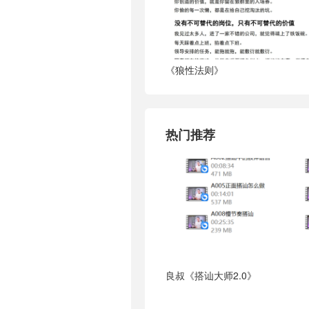
《狼性法则》
热门推荐
良叔《搭讪大师2.0》