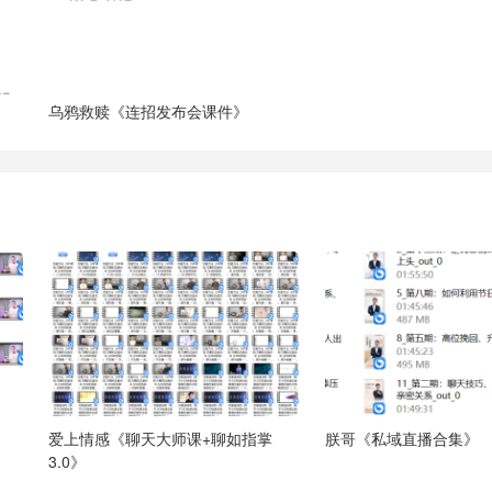
乌鸦救赎《连招发布会课件》
爱上情感《聊天大师课+聊如指掌
朕哥《私域直播合集》
3.0》