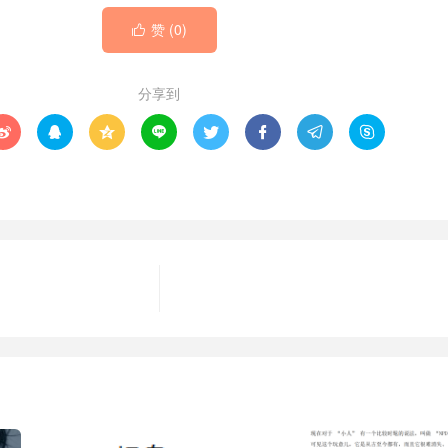
赞 (
0
)

分享到







