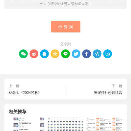
社
»
心碎小k-让男人恋爱脑去吧！
赞 (
0
)

分享到









上一篇
下一篇
林老头《2024私教》
安老师社恐训练营
相关推荐