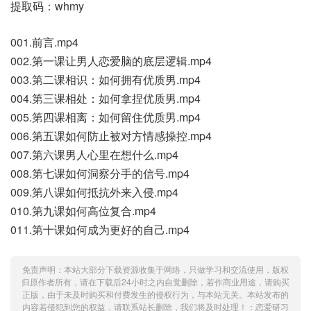
提取码：whmy
001.前言.mp4
002.第一课让男人恋爱脑的底层逻辑.mp4
003.第二课相识：如何拥有优质男.mp4
004.第三课相处：如何拿捏优质男.mp4
005.第四课相离：如何留住优质男.mp4
006.第五课如何防止被对方情感操控.mp4
007.第六课男人心里在想什么.mp4
008.第七课如何洞察分手的信号.mp4
009.第八课如何抵抗外来入侵.mp4
010.第九课如何高位复合.mp4
011.第十课如何成为更好的自己.mp4
免责声明：本站大部分下载资源收集于网络，只做学习和交流使用，版权
归原作者所有，请在下载后24小时之内自觉删除，若作商业用途，请购买
正版，由于未及时购买和付费发生的侵权行为，与本站无关。本站发布的
内容若侵犯到您的权益，请联系站长删除，我们将及时处理！：
恋爱研习