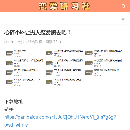


心碎小k-让男人恋爱脑去吧！
admin
分类：
综合课程
阅读(351)
恋爱研习社
下载地址
链接：
https://pan.baidu.com/s/1JJuQjOhU1NerdVi_8m7g6g?
pwd=whmy