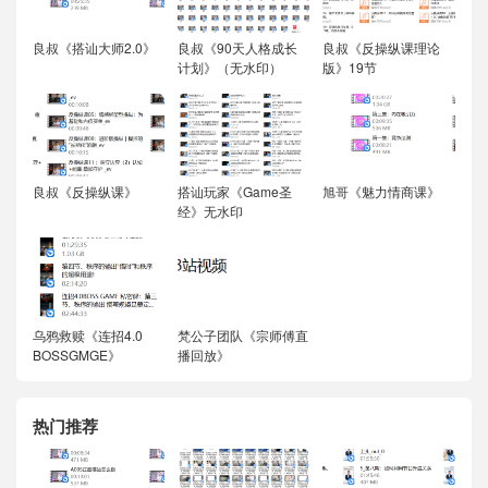
良叔《搭讪大师2.0》
良叔《90天人格成长
良叔《反操纵课理论
计划》（无水印）
版》19节
良叔《反操纵课》
搭讪玩家《Game圣
旭哥《魅力情商课》
经》无水印
乌鸦救赎《连招4.0
梵公子团队《宗师傅直
BOSSGMGE》
播回放》
热门推荐